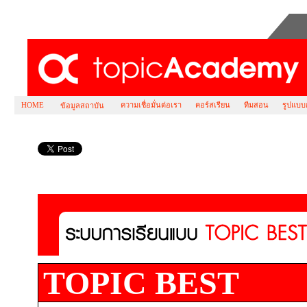
HOME
ความเชื่อมั่นต่อเรา
คอร์สเรียน
ทีมสอน
รูปแบบ
ข้อมูลสถาบัน
ระบบการเรียนแบบ Topic Best
TOPIC BEST