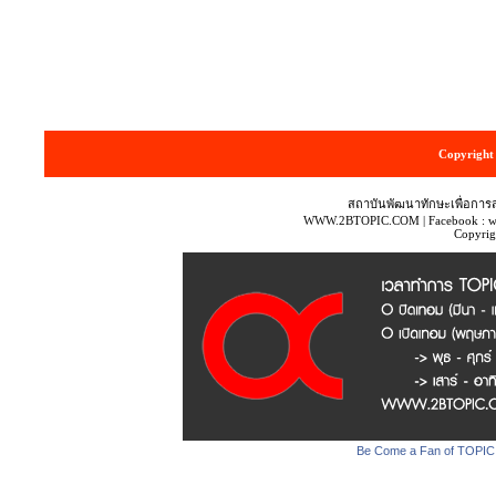
Copyright 
สถาบันพัฒนาทักษะเพื่อการ
WWW.2BTOPIC.COM | Facebook : www
Copyri
Be Come a Fan of TOPIC