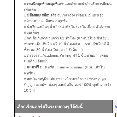
x
เทคนิคทุกทักษะสุดพิเศษ
และคำแนะนำสำหรับการฝึกฝน
เพิ่มเติม
x
มี
ข้อสอบเสมือนจริง
จับเวลาจริง เพื่อประเมินตัวเอง
พร้อมเฉลยละเอียดครบทุกข้อ
x
นั่งเรียนเพลินๆ น้ำเสียงน่าฟัง ไม่ง่วง ไม่เบื่อ แต่ได้สาระ
แบบเต็มๆ
x จัดเต็มกับจำนวนกว่า 61 ชั่วโมง (แถมชั่วโมงเข้าเรียน
ทบทวนเพิ่มเติมอีก ฟรี 19 ชั่วโมงเต็ม ... รวมเข้าเรียนได้
ทั้งหมด 80 ชั่วโมง ในเวลา 1 ปีเต็ม !!!)
x ตรวจงาน Academic Writing ฟรี 1 ชิ้น พร้อมการคอม
เมนต์ละเอียดยิบ
x
แถมฟรี !!!
คอร์ส Intensive Grammar (แถมแล้วใน
คอร์ส)
x สอนโดยครูพี่ทาม์ย อาจารย์ภาษาอังกฤษ ช่องทรูปลูก
ปัญญา และผู้พาน้องๆ สอบติดอินเตอร์ 100% ทุกปี มากว่า
10 ปี!!!
เลือกเรียนคอร์สในระบบต่างๆ ได้ดังนี้
ค