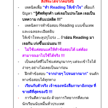
สิ่งที่จะได้จากคอร์สนี้
-
เทคนิคเพื่อ
“ทำ
Reading
ให้เข้าใจ”
เพื่อแก้
ปัญหา
“รู้ศัพท์ทุกคำ แต่เจอในประโยค เจอเป็น
บทความ กลับแปลผิด
!!!”
-
เทคนิคการทำข้อสอบ
Reading
แบบขั้นเทพ
และเฉลยละเอียดยิบ
ให้เข้าใจทะลุปรุโปร่ง ... ถ้
าอ่อน
Reading
มา
เจอกัน เก่งขึ้นแน่นอน
!!!
-
ไม่ใช้แค่สอนแค่ให้ทำข้อสอบได้ แต่ต้อง
สามารถเอาไปใช้ได้จริง
!!!
-
เป็นคอร์สที่ไม่ใช่แค่ส
นุกมากๆ แต่จะ
เข้าใจได้
ง่ายๆ อย่างไม่เคยเป็นมาก่อน
-
ฝึกทำข้อสอบ
“จากง่ายๆ ไปจนยากมาก”
จนดัก
ทางข้อสอบได้ทุกทาง
-
เรียนกับตัวจริง เจ้าของหนังสือภาษาอังกฤษ ที่
ขายดีที่สุดของปี
!!!
-
การันตีความเจ๋ง ด้วยการวิทยากรที่สะกด
นักเรียนนับหมื่นทั่วประเทศ