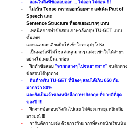
-
สอนในสิ่งที่ข้อสอบออก ... ไม่ออก ไม่สอน
!!!
-
ไม่เน้น
Tense
เพราะออกน้อยมาก แต่เน้น
Part of
Speech
และ
Sentence Structure
ที่ออกเยอะมากๆ แทน
-
เทคนิคการทำข้อสอบ ภาษาอังกฤษ
TU-GET
แบบ
ขั้นเทพ
และเฉลยละเอียดยิบให้เข้าใจทะลุปรุโปร่ง
-
เป็นคอร์สที่ไม่ใช่แค่ส
นุกมากๆ แต่จะ
เข้าใจได้ง่ายๆ
อย่างไม่เคยเป็นมาก่อน
-
ฝึกทำข้อสอบ
“จากกลางๆ ไปจนยากมาก”
จนดักทาง
ข้อสอบได้ทุกทาง
-
ต้นตำหรับ
TU-GET
ที่น้องๆ สอบได้เกิน
650
กัน
มากกว่า
80%
และยังเป็นเจ้าของหนังสือภาษาอังกฤษ ที่ขายดีที่สุด
ของปี
!!!
-
ฝึกจากข้อสอบจริงกันไปเลย ไม่ต้องมาหยุมหยิมเสีย
อารมณ์
!!!
-
การันตีความเจ๋ง ด้วยการวิทยากรที่สะกดนักเรียนนับ