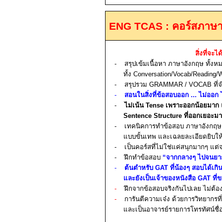
ENG TCAS :
คอร์สภาษ
สิ่งที่จะไ
-
สรุปเข้มเนื้อหา ภาษาอังกฤษ ทั้ง
ทั้ง
Conversation/Vocab/Reading/Wri
-
สรุปรวม
GRAMMAR
/
VOCAB
ที
-
สอนในสิ่งที่ข้อสอบออก ... ไม่ออก
-
ไม่เน้น
Tense
เพราะออกน้อยมาก 
Sentence Structure
ที่ออกเยอะม
-
เทคนิคการทำข้อสอบ ภาษาอังกฤ
แบบขั้นเทพ และเฉลยละเอียดยิบให้เ
-
เป็นคอร์สที่ไม่ใช่แค่ส
นุกมากๆ แต่
-
ฝึกทำข้อสอบ
“จากกลางๆ ไปจนยา
-
ต้นตำหรับ
GAT
ที่น้องๆ สอบได้เกิ
และยังเป็นเจ้าของหนังสือ
GAT
ที่
-
ฝึกจากข้อสอบจริงกันไปเลย ไม่ต้
-
การันตีความเจ๋ง ด้วยการวิทยากรที
และเป็นอาจารย์รายการโทรทัศน์ชื