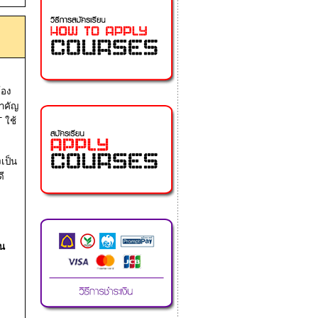
้อง
สำคัญ
T
ใช้
งเป็น
ดี
้น