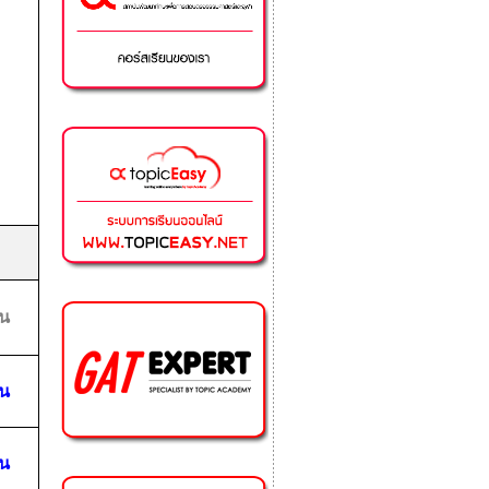
ยน
ยน
ยน