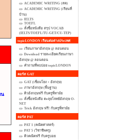
ACADEMIC WRITING (สด)
ACADEMIC WRITING (เรียนที่
บ้าน)
IELTS
TOEFL
สั่งซื้อหนังสือ สรุป VOCAB
(IELTS/TOEFL/TU-GET/CU-TEP)
topicLONDON เรียนต่อต่างประเทศ
เรียนภาษาอังกฤษ @ ลอนดอน
Download รายละเอียดเรียนภาษา
อังกฤษ @ ลอนดอน
คำถามที่พบบ่อย topicLONDON
คอร์ส GAT
GAT (เชื่อมโยง + อังกฤษ)
ภาษาอังกฤษ (พื้นฐาน)
ติวอังกฤษฟรี กับครูพี่ทาม์ย
ยน
สั่งซื้อหนังสือ ตะลุยโจทย์อังกฤษ O-
NET
Trick อังกฤษ ฟรี! กับครูพี่ทาม์ย
คอร์ส PAT
PAT 1 (คณิตศาสตร์)
PAT 5 (วิชาชีพครู)
ติวคณิตฟรี กับครูบอย