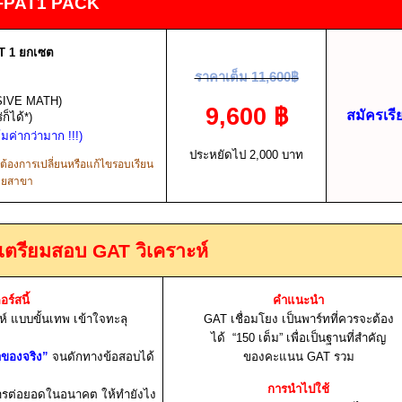
+PAT1 PACK
T 1
ยกเซต
ราคาเต็ม
11,600
฿
SIVE MATH)
9,600
฿
สมัครเรี
็ได้*)
ุ้มค่ากว่ามาก
!!!
)
ประหยัดไป
2,000
บาท
กต้องการเปลี่ยนหรือแก้ไขรอบเรียน
้ายสาขา
สเตรียมสอบ
GAT
วิเคราะห์
อร์สนี้
คำแนะนำ
ห์ แบบขั้นเทพ เข้าใจทะลุ
GAT
เชื่อมโยง เป็นพาร์ทที่ควรจะต้อง
ได้ “
150
เต็ม” เพื่อเป็นฐานที่สำคัญ
าของจริง”
จนดักทางข้อสอบได้
ของคะแนน
GAT
รวม
การนำไปใช้
การต่อยอดในอนาคต ให้ทำยังไง