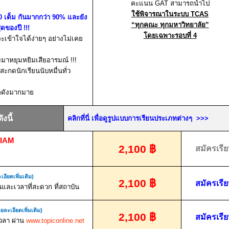
คะแนน
GAT
สามารถนำไป
ใช้พิจารณาในระบบ
TCAS
0
เต็ม กันมากกว่า
90%
และยัง
“ทุกคณะ ทุกมหาวิทยาลัย”
่สุดของปี
!!!
โดยเฉพาะรอบที่
4
จะ
เข้าใจได้ง่ายๆ อย่างไม่เคย
องมาหยุมหยิมเสียอารมณ์
!!!
สะกดนักเรียนนับหมื่นทั่ว
่อดังมากมาย
งนี้
คลิกที่นี่ เพื่อดูรูปแบบการเรียนประเภทต่างๆ
>>>
SIAM
2,100
฿
สมัครเรี
เอียดเพิ่มเติม)
2,100
฿
สมัครเรี
นและเวลาที่สะดวก ที่สถาบัน
ยละเอียดเพิ่มเติม)
2,100
฿
สมัครเรี
เวลา ผ่าน
www.topiconline.net