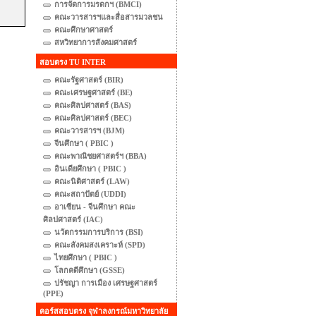
การจัดการมรดกฯ (BMCI)
คณะวารสารฯและสื่อสารมวลชน
คณะศึกษาศาสตร์
สหวิทยาการสังคมศาสตร์
สอบตรง TU INTER
คณะรัฐศาสตร์ (BIR)
คณะเศรษฐศาสตร์ (BE)
คณะศิลปศาสตร์ (BAS)
คณะศิลปศาสตร์ (BEC)
คณะวารสารฯ (BJM)
จีนศึกษา ( PBIC )
คณะพาณิชยศาสตร์ฯ (BBA)
อินเดียศึกษา ( PBIC )
คณะนิติศาสตร์ (LAW)
คณะสถาปัตย์ (UDDI)
อาเซียน - จีนศึกษา คณะ
ศิลปศาสตร์ (IAC)
นวัตกรรมการบริการ (BSI)
คณะสังคมสงเคราะห์ (SPD)
ไทยศึกษา ( PBIC )
โลกคดีศึกษา (GSSE)
ปรัชญา การเมือง เศรษฐศาสตร์
(PPE)
คอร์สสอบตรง จุฬาลงกรณ์มหาวิทยาลัย