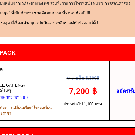
 นับหมื่นจากเวทีระดับประเทศ รวมทั้งรายการโทรทัศน์ เช่นรายการสอนศาสตร์
ังกฤษ” ที่เป็นตำนาน ขายดีตลอดกาล ที่ทุกคนต้องมี
!!!
รงจุด มีเรื่องเล่าสนุก เป็นกันเอง เพลินๆ แต่ทำข้อสอบได้
!!!
 PACK
ซต
ราคาเต็ม
8,300
฿
CE GAT ENG)
7,200
฿
สมัครเรี
็ได้*)
ุ้มค่ากว่ามาก
!!!
)
ประหยัดไป
1,100
บาท
กต้องการเปลี่ยนหรือแก้ไขรอบเรียน
้ายสาขา