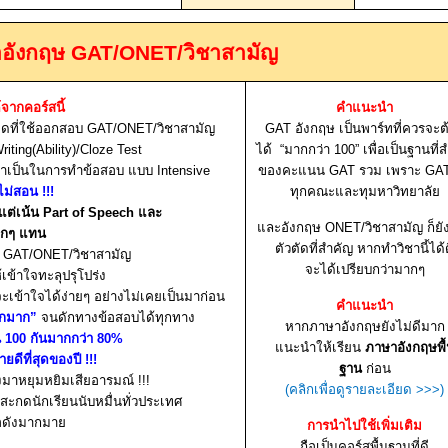
าอังกฤษ
GAT/ONET/
วิชาสามัญ
ด้จากคอร์สนี้
คำแนะนำ
หมดที่ใช้ออกสอบ
GAT/ONET/
วิชาสามัญ
GAT
อังกฤษ เป็นพาร์ทที่ควรจะต
ting(Ability)/Cloze Test
ได้ “มากกว่า
100
” เพื่อเป็นฐานที่
่จำเป็นในการทำข้อสอบ แบบ
Intensive
ของคะแนน
GAT
รวม เพราะ
GA
 ไม่สอน
!!!
ทุกคณะและทุมหาวิทยาลัย
แต่เน้น
Part of Speech
และ
และอังกฤษ
ONET/
วิชาสามัญ ก็ยั
ากๆ แทน
ตัวตัดที่สำคัญ หากทำวิชานี้ได้
ษ
GAT/ONET/
วิชาสามัญ
จะได้เปรียบกว่ามากๆ
ข้าใจทะลุปรุโปร่ง
จะ
เข้าใจได้ง่ายๆ อย่างไม่เคยเป็นมาก่อน
คำแนะนำ
กมาก”
จนดักทางข้อสอบได้ทุกทาง
หากภาษาอังกฤษยังไม่ดีมาก
น
100
กันมากกว่า
80%
แนะนำให้เรียน
ภาษาอังกฤษพื
ขายดีที่สุดของปี
!!!
ฐาน
ก่อน
องมาหยุมหยิมเสียอารมณ์
!!!
(คลิกเพื่อดูรายละเอียด
>>>)
่สะกดนักเรียนนับหมื่นทั่วประเทศ
่อดังมากมาย
การนำไปใช้เพิ่มเติม
ถือเป็นคอร์สพื้นฐานที่ดี