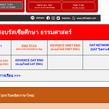
สอบ
รัสเซียศึกษา ธรรมศาสตร์
GAT NETWO
ADVANCE ONET ENG
ษา
ENG TCAS
(
ตะลุยโจทย์
ONET ENG)
(GAT
วิเคราะห์
(ENG FOR GAT/ONET/
สามัญ)
ADVANCE GAT ENG
AN ENG
(
ตะลุยโจทย์
GAT ENG)
ัญ
ENG
)
นการเรียน
>>>
ย
(ยกเว้นคณิต/ภาษาไทย)