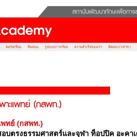
คอร์สเรียน
ทีมสอน
รูปแบบการเรียน
ความสำเร็จของเรา
ติดต่อเรา/สาขา
พทย์ (กสพท.)
สอบตรงธรรมศาสตร์และจุฬา ท็อปปิค อะคาเด