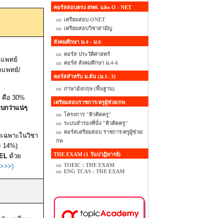
คอร์สสอบตรง สทศ. และ O - NET
เตรียมสอบ ONET
เตรียมสอบวิชาสามัญ
สังคมศึกษา ม.4 - ม.6
คอร์ส ประวัติศาสตร์
ะแพทย์
คอร์ส สังคมศึกษา ม.4-6
ตแพทย์/
คอร์สสำหรับ ม.ต้น (ม.1- 3)
ภาษาอังกฤษ (พื้นฐาน)
ด คือ
30%
เตรียมสอบราชการ/ครูผู้ช่วย/กพ
ยบกว่าแน่ๆ
โครงการ "ติวติดครู"
ระบบสำรองที่นั่ง "ติวติดครู"
คอร์สเตรียมสอบ ราชการ/ครูผู้ช่วย/
เฉพาะในวิชา
กพ
ะ
14%
)
THE EXAM (1 วันปาฏิหารย์)
EL
ด้วย
TOEIC : THE EXAM
>>>)
ENG TCAS : THE EXAM