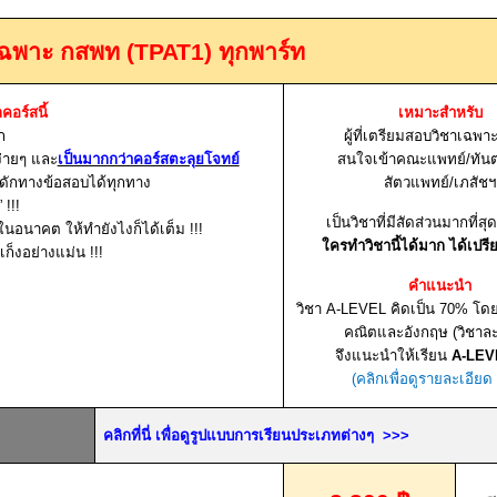
าเฉพาะ กสพท (TPAT1) ทุกพาร์ท
กคอร์สนี้
เหมาะสำหรับ
อก
ผู้ที่เตรียมสอบวิชาเฉพา
ง่ายๆ และ
เป็นมากกว่าคอร์สตะลุยโจทย์
สนใจเข้าคณะแพทย์/ทัน
ดักทางข้อสอบได้ทุกทาง
สัตวแพทย์/เภสัชฯ
”
!!!
เป็นวิชาที่มีสัดส่วนมากที่สุ
ในอนาคต ให้ทำยังไงก็ได้เต็ม
!!!
ใครทำวิชานี้ได้มาก ได้เปรี
เก็งอย่างแม่น
!!!
คำแนะนำ
วิชา A-LEVEL คิดเป็น
70%
โดย
คณิตและอังกฤษ (วิชาล
จึงแนะนำให้เรียน
A-LEV
(คลิกเพื่อดูรายละเอียด
คลิกที่นี่ เพื่อดูรูปแบบการเรียนประเภทต่างๆ
>>>