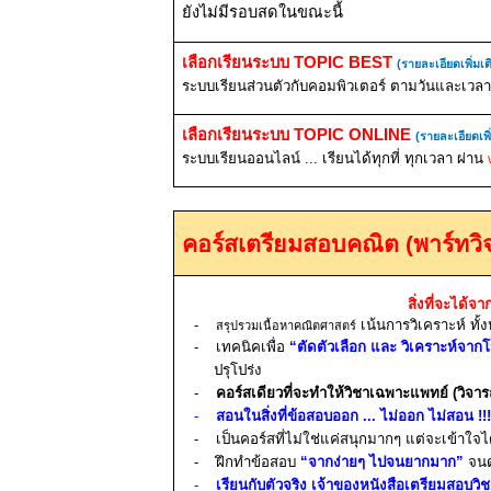
ยังไม่มีรอบสดในขณะนี้
เลือกเรียนระบบ
TOPIC BEST
(รายละเอียดเพิ่มเต
ระบบเรียนส่วนตัวกับคอมพิวเตอร์ ตามวันและเวลาท
เลือกเรียนระบบ
TOPIC ONLINE
(รายละเอียดเพิ
ระบบเรียนออนไลน์ ... เรียนได้ทุกที่ ทุกเวลา ผ่าน
คอร์สเตรียมสอบคณิต (พาร์ท
สิ่งที่จะได้จา
-
เน้นการวิเคราะห์
ทั้
สรุปรวมเนื้อหาคณิตศาสตร์
-
เทคนิคเพื่อ
“ตัดตัวเลือก และ วิเคราะห์จากโ
ปรุโปร่ง
-
คอร์สเดียวที่จะทำให้วิชาเฉพาะแพทย์ (วิจา
-
สอนในสิ่งที่ข้อสอบออก ... ไม่ออก ไม่สอน
!!!
-
เป็นคอร์สที่ไม่ใช่แค่ส
นุกมากๆ แต่จะ
เข้าใจไ
-
ฝึกทำข้อสอบ
“จากง่ายๆ ไปจนยากมาก”
จนด
-
เรียนกับตัวจริง เจ้าของหนังสือเตรียมสอบวิ