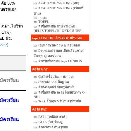
ACADEMIC WRITING (สด)
ด คือ
30%
ACADEMIC WRITING (เรียนที่
ยบกว่าแน่ๆ
บ้าน)
IELTS
TOEFL
เฉพาะในวิชา
สั่งซื้อหนังสือ สรุป VOCAB
(IELTS/TOEFL/TU-GET/CU-TEP)
ะ
14%
)
topicLONDON เรียนต่อต่างประเทศ
EL
ด้วย
>>>)
เรียนภาษาอังกฤษ @ ลอนดอน
Download รายละเอียดเรียนภาษา
อังกฤษ @ ลอนดอน
คำถามที่พบบ่อย topicLONDON
คอร์ส GAT
GAT (เชื่อมโยง + อังกฤษ)
มัครเรียน
ภาษาอังกฤษ (พื้นฐาน)
ติวอังกฤษฟรี กับครูพี่ทาม์ย
สั่งซื้อหนังสือ ตะลุยโจทย์อังกฤษ O-
NET
มัครเรียน
Trick อังกฤษ ฟรี! กับครูพี่ทาม์ย
คอร์ส PAT
PAT 1 (คณิตศาสตร์)
มัครเรียน
PAT 5 (วิชาชีพครู)
ติวคณิตฟรี กับครูบอย