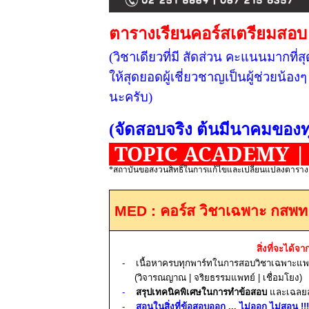
ตารางเรียนคอร์สเตรียมสอ
(วิชาเดียวที่มี สัดส่วน คะแนนมากที่สุด
ให้สุดยอดผู้เชี่ยวชาญเป็นผู้ช่วยน้
นะครับ)
(จัดสอบจริง ต้นมีนาคมของทุ
TOPIC ACADEMY | คอ
*สถาบันขอสงวนสิทธิ์ในการแก้ไขและเปลี่ยนแปลงตารางเ
MED :
คอร์ส วิชาเฉพาะ กสพท
สิ่งที่จะได้จา
-
เนื้อหาครบทุกพาร์ทในการสอบวิชาเฉพาะแพ
(วิจารณญาณ
|
จริยธรรมแพทย์
|
เชื่อมโยง)
-
สรุปเทคนิคพิเศษในการทำข้อสอบ
และเฉลยละ
-
สอนในสิ่งที่ข้อสอบออก ... ไม่ออก ไม่สอน
!!!