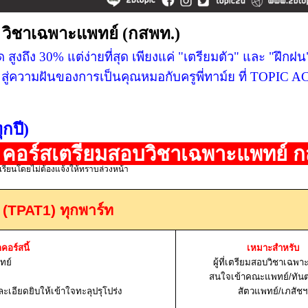
บ
วิชาเฉพาะแพทย์ (กสพท.)
 สูงถึง 30% แต่ง่ายที่สุด เพียงแค่ "เตรียมตัว" และ "ฝึกฝน"
องๆ สู่ความฝันของการเป็นคุณหมอกับครูพี่ทาม์ย ที่ TOPI
กปี)
ร์สเตรียมสอบวิชาเฉพาะแพทย์ ก
รียนโดยไม่ต้องแจ้งให้ทราบล่วงหน้า
 (TPAT1) ทุกพาร์ท
กคอร์สนี้
เหมาะสำหรับ
ทย์
ผู้ที่เตรียมสอบวิชาเฉพา
สนใจเข้าคณะแพทย์/ทัน
เอียดยิบให้เข้าใจทะลุปรุโปร่ง
สัตวแพทย์/เภสัชฯ