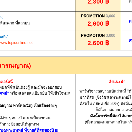
2,300
฿
ส
PROMOTION
3,000
ิม)
ส
2,600
฿
ี่สะดวก ที่สถาบัน
PROMOTION
3,000
่มเติม)
ส
2,600
฿
www.topiconline.net
วิจารณญาณ)
กคอร์สนี้
คำแนะนำ
งหมดที่จำเป็นต้องรู้ และมักจะออกสอบ
พาร์ทวิจารณญาณเป็นส่วนที่ "ต
จทย์”
พร้อมเฉลยละเอียดยิบ ให้เข้าใจทะลุ
มากที่สุด (ซึ่งวิชาเฉพาะแพทย์ใ
ที่สุดใน กสพท คือ 30%) ดังนั
รณญาณ พาร์ทคณิต) เป็นเรื่องง่ายๆ
ก็มีโอกาสมากกว่าคนอ
ดังนั้นพาร์ทนี้ต้องได้มากท
ด้ง่ายๆ อย่างไม่เคยเป็นมาก่อน
(ซึ่งหลายคนมักพลาดในพาร์ท
ักทางข้อสอบได้ทุกทาง
ชาเฉพาะแพทย์ ที่ขายดีที่สุดของปี
!!!