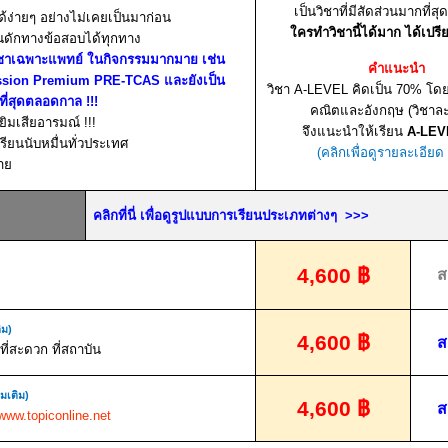
เป็นวิชาที่มีสัดส่วนมากที่สุ
ด้ง่ายๆ อย่างไม่เคยเป็นมาก่อน
ใครทำวิชานี้ได้มาก ได้เปรี
นดักทางข้อสอบได้ทุกทาง
ิชาเฉพาะแพทย์ ในกิจกรรมมากมาย เช่น
คำแนะนำ
mission Premium PRE-TCAS
และยังเป็น
วิชา A-LEVEL คิดเป็น
70%
โดย
ดีที่สุดตลอดกาล
!!!
คณิตและอังกฤษ (วิชาล
ยิมเสียอารมณ์
!!!
จึงแนะนำให้เรียน
A-LEV
รียนนับหมื่นทั่วประเทศ
(คลิกเพื่อดูรายละเอียด
าย
คลิกที่นี่ เพื่อดูรูปแบบการเรียนประเภทต่างๆ
>>>
4,600
฿
ส
ิม)
4,600
฿
ส
ี่สะดวก ที่สถาบัน
่มเติม)
4,600
฿
ส
www.topiconline.net