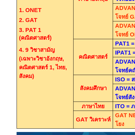
ADVAN
1. ONET
โจทย์
G
2. GAT
ADVAN
3. PAT 1
โจทย์
O
(
คณิตศาสตร์)
PAT1 
4. 9
วิชาสามัญ
IPAT1 
คณิตศาสตร์
(เฉพาะวิชาอังกฤษ,
ADVAN
คณิตศาสตร์
1,
ไทย,
โจทย์ค
สังคม)
ISO =
ส
สังคมศึกษา
ADVAN
โจทย์สั
ภาษาไทย
ITO =
ภ
GAT N
GAT
วิเคราะห์
โยง