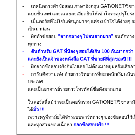
-
เทคนิคการทำข้อสอบ ภาษาอังกฤษ
GAT/ONET/
วิช
แบบขั้นเทพ และเฉลยละเอียดยิบให้เข้าใจทะลุปรุโปร่ง
-
เป็นคอร์สที่ไม่ใช่แค่ส
นุกมากๆ แต่จะ
เข้าใจได้ง่ายๆ อ
เป็นมาก่อน
-
ฝึกทำข้อสอบ
“จากกลางๆ ไปจนยากมาก”
จนดักทาง
ทุกทาง
-
ต้นตำหรับ
GAT
ที่น้องๆ สอบได้เกิน
100
กันมากกว่า
และยังเป็นเจ้าของหนังสือ
GAT
ที่ขายดีที่สุดของปี
!!!
-
ฝึกจากข้อสอบจริงกันไปเลย ไม่ต้องมาหยุมหยิมเสีย
-
การันตีความเจ๋ง ด้วยการวิทยากรที่สะกดนักเรียนนับหม
ประเทศ
และเป็นอาจารย์รายการโทรทัศน์ชื่อดังมากมาย
ในคอร์สนี้แม้ว่าจะเป็นคอร์สรวม
GAT/ONET/
วิชาสามั
ได้
มั่ว
!!!
เพราะครูพี่ทาม์ยได้จำระบบพาร์ทต่างๆ ของข้อสอบไว้เป
และทุกส่วนของเนื้อหา
ออกข้อสอบจริง
!!!