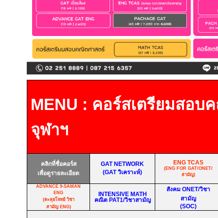
MENU : คอร์สเตรียมสอบค
จุฬาฯ
ENG TCAS
คลิกที่ชื่อคอร์ส
GAT NETWORK
(ENG FOR GAT/ONET/
(GAT วิเคราะห์)
เพื่อดูรายละเอียด
สามัญ)
ADVANCE 9-SAMAN
สังคม ONET/วิชา
ENG
INTENSIVE MATH
สามัญ
คณิต
PAT1/วิชาสามัญ
(ตะลุยโจทย์ วิชา
(SOC)
สามัญ
ENG
)