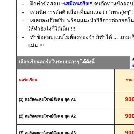
-
ฝึกทำข้อสอบ
“เสมือนจริง
!
”
จนดักทางข้อสอบไ
-
เทคนิคการตัดตัวเลือกที่บอกเลยว่า “เทพสุดๆ”
!
-
เฉลยละเอียดยิบ พร้อมแนะนำวิธีการต่อยอด
ให้ทำยังไงก็ได้เต็ม
!!!
-
ทำข้อสอบแบบไม่ต้องท่องจำ ก็ทำได้ ... แถมเก
แม่น
!!!
ค
เลือกเรียนคอร์สในระบบต่างๆ ได้ดังนี้
คอร์สเรียน
ราค
90
(1)
คอร์สตะลุยโจทย์สังคม ชุด
A1
90
(2)
คอร์สตะลุยโจทย์สังคม ชุด
A2
90
(3)
คอร์สตะลุยโจทย์สังคม ชุด
A3