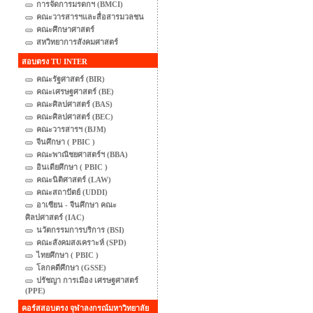
การจัดการมรดกฯ (BMCI)
คณะวารสารฯและสื่อสารมวลชน
คณะศึกษาศาสตร์
สหวิทยาการสังคมศาสตร์
สอบตรง TU INTER
คณะรัฐศาสตร์ (BIR)
คณะเศรษฐศาสตร์ (BE)
คณะศิลปศาสตร์ (BAS)
คณะศิลปศาสตร์ (BEC)
คณะวารสารฯ (BJM)
จีนศึกษา ( PBIC )
คณะพาณิชยศาสตร์ฯ (BBA)
อินเดียศึกษา ( PBIC )
คณะนิติศาสตร์ (LAW)
คณะสถาปัตย์ (UDDI)
อาเซียน - จีนศึกษา คณะ
ศิลปศาสตร์ (IAC)
นวัตกรรมการบริการ (BSI)
คณะสังคมสงเคราะห์ (SPD)
ไทยศึกษา ( PBIC )
โลกคดีศึกษา (GSSE)
ปรัชญา การเมือง เศรษฐศาสตร์
(PPE)
คอร์สสอบตรง จุฬาลงกรณ์มหาวิทยาลัย