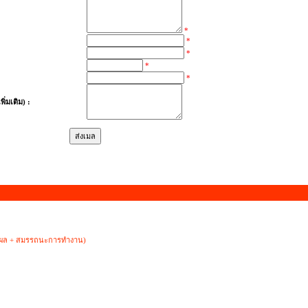
*
*
*
*
*
ิ่มเติม) :
หตุผล + สมรรถนะการทำงาน)