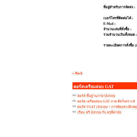
ที่อยู่สำหรับการจัดส่ง :
เบอร์โทรที่ติดต่อได้ :
E-Mail :
จำนวนเล่มที่สั่งซื้อ :
รวมจำนวนเงินทั้งหมด :
รายละเอียดการสั่งซื้อ (เพ
« Back
คอร์สเตรียมสอบ GAT
คอร์ส พื้นฐานภาษาอังกฤษ
คอร์ส เตรียมสอบ GAT ภาค คิดวิเคราะห์
คอร์ส TGAT (อังกฤษ + การคิดอย่างมีเ
เรียน ฟรี อังกฤษ กับ ครูพี่ทาม์ย