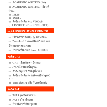
ACADEMIC WRITING (สด)
ACADEMIC WRITING (เรียนที่
บ้าน)
IELTS
TOEFL
สั่งซื้อหนังสือ สรุป VOCAB
(IELTS/TOEFL/TU-GET/CU-TEP)
topicLONDON เรียนต่อต่างประเทศ
เรียนภาษาอังกฤษ @ ลอนดอน
Download รายละเอียดเรียนภาษา
อังกฤษ @ ลอนดอน
คำถามที่พบบ่อย topicLONDON
คอร์ส GAT
GAT (เชื่อมโยง + อังกฤษ)
ภาษาอังกฤษ (พื้นฐาน)
ติวอังกฤษฟรี กับครูพี่ทาม์ย
สั่งซื้อหนังสือ ตะลุยโจทย์อังกฤษ O-
NET
Trick อังกฤษ ฟรี! กับครูพี่ทาม์ย
คอร์ส PAT
PAT 1 (คณิตศาสตร์)
PAT 5 (วิชาชีพครู)
ติวคณิตฟรี กับครูบอย