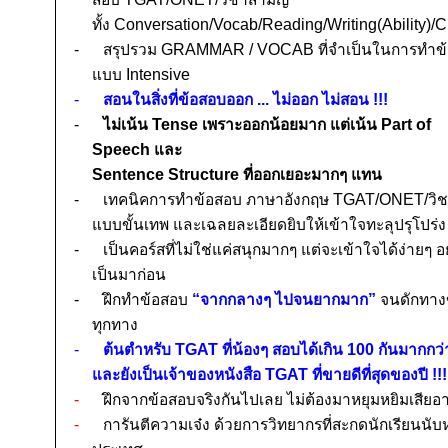
ทั้ง
Conversation/Vocab/Reading/Writing(Ability)/C
-
สรุปรวม
GRAMMAR
/
VOCAB
ที่จำเป็นในการทำข
แบบ
Intensive
-
สอนในสิ่งที่ข้อสอบออก ... ไม่ออก ไม่สอน
!!!
-
ไม่เน้น
Tense
เพราะออกน้อยมาก แต่เน้น
Part of
Speech
และ
Sentence Structure
ที่ออกเยอะมากๆ แทน
-
เทคนิคการทำข้อสอบ ภาษาอังกฤษ T
GAT/ONET/
วิ
แบบขั้นเทพ และเฉลยละเอียดยิบให้เข้าใจทะลุปรุโปร่ง
-
เป็นคอร์สที่ไม่ใช่แค่ส
นุกมากๆ แต่จะ
เข้าใจได้ง่ายๆ อ
เป็นมาก่อน
-
ฝึกทำข้อสอบ
“จากกลางๆ ไปจนยากมาก”
จนดักทาง
ทุกทาง
-
ต้นตำหรับ T
GAT
ที่น้องๆ สอบได้เกิน
100
กันมากกว
และยังเป็นเจ้าของหนังสือ T
GAT
ที่ขายดีที่สุดของปี
!!!
-
ฝึกจากข้อสอบจริงกันไปเลย ไม่ต้องมาหยุมหยิมเสีย
-
การันตีความเจ๋ง ด้วยการวิทยากรที่สะกดนักเรียนนับหม