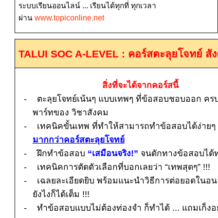
ระบบเรียนออนไลน์ ... เรียนได้ทุกที่ ทุกเวลา
ผ่าน
www.topiconline.net
TALUI SOC A-LEVEL :
คอร์สตะลุยโจทย์ ส
สิ่งที่จะได้จากคอร์สนี้
-
ตะลุยโจทย์เน้นๆ แบบเทพๆ ที่ข้อสอบชอบออก คร
พาร์ทของ วิชาสังคม
-
เทคนิคขั้นเทพ ที่ทำให้สามารถทำข้อสอบได้ง่ายๆ
มากกว่าคอร์สตะลุยโจทย์
-
ฝึกทำข้อสอบ
“เสมือนจริง
!
”
จนดักทางข้อสอบได้
-
เทคนิคการตัดตัวเลือกที่บอกเลยว่า “เทพสุดๆ”
!!!
-
เฉลยละเอียดยิบ พร้อมแนะนำวิธีการต่อยอดในอน
ยังไงก็ได้เต็ม
!!!
-
ทำข้อสอบแบบไม่ต้องท่องจำ ก็ทำได้ ... แถมเก็งอ