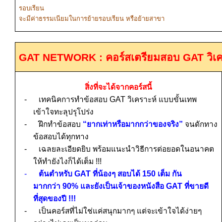
รอบเรียน
จะมีค่าธรรมเนียมในการย้ายรอบเรียน หรือย้ายสาขา
GAT NETWORK :
คอร์สเตรียมสอบ
GAT
วิเ
สิ่งที่จะได้จากคอร์สนี้
-
เทคนิคการทำข้อสอบ
GAT
วิเคราะห์ แบบขั้นเทพ
เข้าใจทะลุปรุโปร่ง
-
ฝึกทำข้อสอบ
“ยากเท่าหรือมากกว่าของจริง”
จนดักทาง
ข้อสอบได้ทุกทาง
-
เฉลยละเอียดยิบ พร้อมแนะนำวิธีการต่อยอดในอนาคต
ให้ทำยังไงก็ได้เต็ม
!!!
-
ต้นตำหรับ
GAT
ที่น้องๆ สอบได้
150
เต็ม กัน
มากกว่า
90%
และยังเป็นเจ้าของหนังสือ
GAT
ที่ขายดี
ที่สุดของปี
!!!
-
เป็นคอร์สที่ไม่ใช่แค่ส
นุกมากๆ แต่จะ
เข้าใจได้ง่ายๆ