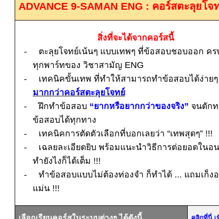
ADVANCE 9-SAMAN ENG :
คอร์สตะลุยโจท
สิ่งที่จะได้จากคอร์สนี้
-
ตะลุยโจทย์เน้นๆ แบบเทพๆ ที่ข้อสอบชอบออก คร
ทุกพาร์ทของ วิชาสามัญ
ENG
-
เทคนิคขั้นเทพ ที่ทำให้สามารถทำข้อสอบได้ง่าย
มากกว่าคอร์สตะลุยโจทย์
-
ฝึกทำข้อสอบ
“ยากหรือยากกว่าของจริง”
จนดักท
ข้อสอบได้ทุกทาง
-
เทคนิคการตัดตัวเลือกที่บอกเลยว่า “เทพสุดๆ”
!!!
-
เฉลยละเอียดยิบ พร้อมแนะนำวิธีการต่อยอดในอน
ทำยังไงก็ได้เต็ม
!!!
-
ทำข้อสอบแบบไม่ต้องท่องจำ ก็ทำได้ ... แถมเก็งอ
แม่น
!!!
เลือกเรียนคอร์สในระบบต่างๆ ได้ดังนี้
คลิกที่นี