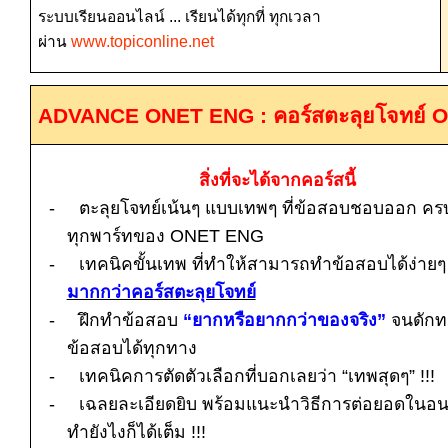
ระบบเรียนออนไลน์ ... เรียนได้ทุกที่ ทุกเวลา
ผ่าน
www.topiconline.net
ADVANCE ONET ENG :
คอร์สตะลุยโจทย์
O
สิ่งที่จะได้จากคอร์สนี้
-
ตะลุยโจทย์เน้นๆ แบบเทพๆ ที่ข้อสอบชอบออก คร
ทุกพาร์ทของ
ONET ENG
-
เทคนิคขั้นเทพ ที่ทำให้สามารถทำข้อสอบได้ง่าย
มากกว่าคอร์สตะลุยโจทย์
-
ฝึกทำข้อสอบ
“ยากหรือยากกว่าของจริง”
จนดักท
ข้อสอบได้ทุกทาง
-
เทคนิคการตัดตัวเลือกที่บอกเลยว่า “เทพสุดๆ”
!!!
-
เฉลยละเอียดยิบ พร้อมแนะนำวิธีการต่อยอดในอน
ทำยังไงก็ได้เต็ม
!!!