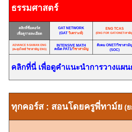
ธรรมศาสตร์
คลิกที่ชื่อคอร์ส
GAT NETWORK
ENG TCAS
(GAT
วิเคราะห์)
เพื่อดูรายละเอียด
(ENG FOR GAT/ONET/
สามั
สังคม
ONET/
วิชาสามั
INTENSIVE MATH
ADVANCE 9-SAMAN ENG
คณิต
PAT1/
วิชาสามัญ
(ตะลุยโจทย์ วิชาสามัญ
ENG
)
(SOC)
คลิกที่นี่ เพื่อดูคำแนะนำการวางแผ
ทุกคอร์ส
:
สอนโดยครูพี่ทาม์ย
(ย