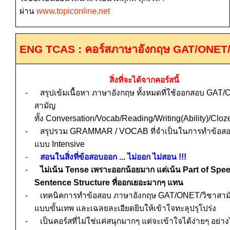
ผ่าน
www.topiconline.net
ENG TCAS :
คอร์สภาษาอังกฤษ
GAT/ONET
สิ่งที่จะได้จากคอร์สนี้
-
สรุปเข้มเนื้อหา ภาษาอังกฤษ ทั้งหมดที่ใช้ออกสอบ
GAT/
สามัญ
ทั้ง
Conversation/Vocab/Reading/Writing(Ability)/Cloze
-
สรุปรวม
GRAMMAR
/
VOCAB
ที่จำเป็นในการทำข้อส
แบบ
Intensive
-
สอนในสิ่งที่ข้อสอบออก ... ไม่ออก ไม่สอน
!!!
-
ไม่เน้น
Tense
เพราะออกน้อยมาก แต่เน้น
Part of Spe
Sentence Structure
ที่ออกเยอะมากๆ แทน
-
เทคนิคการทำข้อสอบ ภาษาอังกฤษ
GAT/ONET/
วิชาสาม
แบบขั้นเทพ และเฉลยละเอียดยิบให้เข้าใจทะลุปรุโปร่ง
-
เป็นคอร์สที่ไม่ใช่แค่ส
นุกมากๆ แต่จะ
เข้าใจได้ง่ายๆ อย่าง