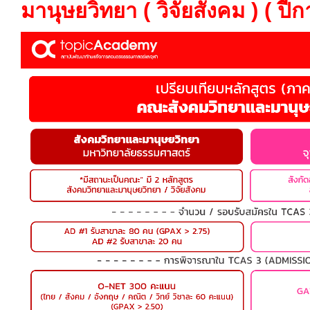
มานุษยวิทยา ( วิจัยสังคม ) ( ป