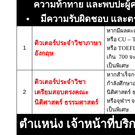
ความท้าทาย และพบปะผู้
•
มีความรับผิดชอบ และต
หากมีผลค
หรือ
CU – T
ติวเตอร์ประจำวิชาภาษา
1
หรือ
TOEF
อังกฤษ
เกิน 700 จ
เป็นพิเศษ
หากสำเร็จก
ติวเตอร์ประจำวิชา
กำลังศึกษา
2
เตรียมสอบตรง
คณะ
นิติศาสตร์
หรือจุฬาฯ 
นิติศาสตร์ ธรรมศาสตร์
เป็นพิเศษ
ตำแหน่ง เจ้าหน้าที่บร