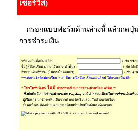
เซอร์วิส)
กรอกแบบฟอร์มด้านล่างนี้ แล้วกดปุ่
การชำระเงิน
รหัสคอร์สที่สมัครเรียน :
(เช่น 9920
ชื่อผู้สมัครเรียน (ภาษาอังกฤษเท่านั้น) :
(เช่น Mr.
จำนวนเงินที่ชำระ (ไม่ต้องใส่คอมม่า) :
(เช่น 478
**รหัสคอร์สที่สมัครเรียน หากเป็นกรณีสมัครเรียนออนไลน์ ให้กรอกเป็น 66
ไม่มี
*
โปรโมชั่นพิเศษ
ค่าธรรมเนียมการชำระผ่านบัตรเครดิต !!!
ซึ่งปกติแล้วการชำระผ่านระบบ Paysbuy จะมีค่าธรรมเนียมในการชำระเงินเพิ่ม
ผู้เรียนกรุณาชำระเพิ่มเติมจากค่าคอร์สเรียนรวมกับค่าคอร์สเรียน
มิเช่นนั้นจะต้องชำระค่าธรรมเนียมเพิ่มเติมเป็นเงินสดที่สถาบัน