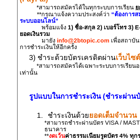
*
สามารถสมัครได้ในทุกระบบการเรียน
ย
**
กรุณาแจ้งความประสงค์ว่า
“ต้องการสม
ระบบออนไลน์”
พร้อมแจ้ง
1)
ชื่อ
-
สกุล
2)
เบอร์โทร
3) E
ยอดเงินรวม
มายัง
info@2btopic.com
เพื่อสถาบั
การชำระเงินให้อีกครั้ง
3
) ชำระด้วยบัตรเครดิตผ่าน
เว็บไซต
*
สามารถสมัครได้เฉพาะระบบการเรียน
เท่านั้น
รูปแบบในการชำระเงิน (ชำระผ่านบ
1.
ชำระเงินด้วย
ยอดเต็มจำนวน
*
สามารถชำระผ่านบัตร
VISA / MAST
ธนาคาร
**
งดเว้น
ค่าธรรมเนียมรูดบัตร
4%
ทุก