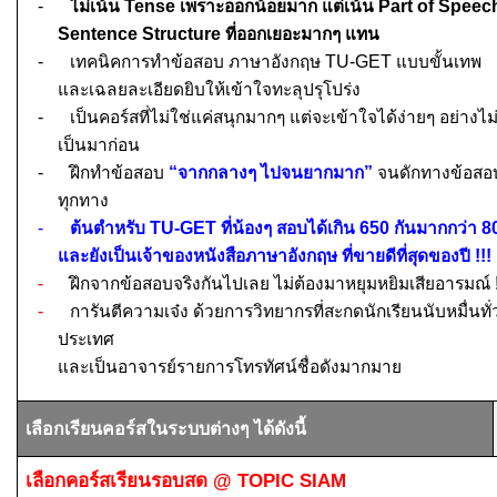
-
ไม่เน้น
Tense
เพราะออกน้อยมาก แต่เน้น
Part of Spee
Sentence Structure
ที่ออกเยอะมากๆ แทน
-
เทคนิคการทำข้อสอบ ภาษาอังกฤษ
TU-GET
แบบขั้นเทพ
และเฉลยละเอียดยิบให้เข้าใจทะลุปรุโปร่ง
-
เป็นคอร์สที่ไม่ใช่แค่ส
นุกมากๆ แต่จะ
เข้าใจได้ง่ายๆ อย่างไม
เป็นมาก่อน
-
ฝึกทำข้อสอบ
“จากกลางๆ ไปจนยากมาก”
จนดักทางข้อสอ
ทุกทาง
-
ต้นตำหรับ
TU-GET
ที่น้องๆ สอบได้เกิน
650
กันมากกว่า
8
และยังเป็นเจ้าของหนังสือภาษาอังกฤษ ที่ขายดีที่สุดของปี
!!!
-
ฝึกจากข้อสอบจริงกันไปเลย ไม่ต้องมาหยุมหยิมเสียอารมณ์
-
การันตีความเจ๋ง ด้วยการวิทยากรที่สะกดนักเรียนนับหมื่นทั่
ประเทศ
และเป็นอาจารย์รายการโทรทัศน์ชื่อดังมากมาย
เลือกเรียนคอร์สในระบบต่างๆ ได้ดังนี้
เลือกคอร์สเรียนรอบสด
@ TOPIC SIAM