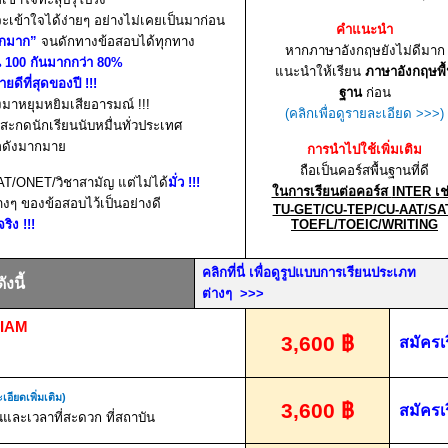
จะ
เข้าใจได้ง่ายๆ อย่างไม่เคยเป็นมาก่อน
คำแนะนำ
กมาก”
จนดักทางข้อสอบได้ทุกทาง
หากภาษาอังกฤษยังไม่ดีมาก
น
100
กันมากกว่า
80%
แนะนำให้เรียน
ภาษาอังกฤษพื
ขายดีที่สุดของปี
!!!
ฐาน
ก่อน
องมาหยุมหยิมเสียอารมณ์
!!!
(คลิกเพื่อดูรายละเอียด
>>>)
่สะกดนักเรียนนับหมื่นทั่วประเทศ
่อดังมากมาย
การนำไปใช้เพิ่มเติม
ถือเป็นคอร์สพื้นฐานที่ดี
AT/ONET/
วิชาสามัญ แต่ไม่ได้
มั่ว
!!!
ในการเรียนต่อคอร์ส
INTER
เช
างๆ ของข้อสอบไว้เป็นอย่างดี
TU-GET/CU-TEP/CU-AAT/SA
จริง
!!!
TOEFL/TOEIC/WRITING
คลิกที่นี่ เพื่อดูรูปแบบการเรียนประเภท
งนี้
ต่างๆ
>>>
SIAM
3,600
฿
สมัครเ
เอียดเพิ่มเติม)
3,600
฿
สมัครเ
นและเวลาที่สะดวก ที่สถาบัน