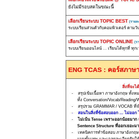
ยังไม่มีรอบสดในขณะนี้
เลือกเรียนระบบ
TOPIC BEST
(รายละ
ระบบเรียนส่วนตัวกับคอมพิวเตอร์ ตามวั
เลือกเรียนระบบ
TOPIC ONLINE
(รา
ระบบเรียนออนไลน์ ... เรียนได้ทุกที่ ทุก
ENG TCAS :
คอร์สภาษ
สิ่งที่จะไ
-
สรุปเข้มเนื้อหา ภาษาอังกฤษ ทั้ง
ทั้ง
Conversation/Vocab/Reading/Wri
-
สรุปรวม
GRAMMAR
/
VOCAB
ที
-
สอนในสิ่งที่ข้อสอบออก ... ไม่ออก
-
ไม่เน้น
Tense
เพราะออกน้อยมาก 
Sentence Structure
ที่ออกเยอะม
-
เทคนิคการทำข้อสอบ ภาษาอังกฤ
แบบขั้นเทพ และเฉลยละเอียดยิบให้เ