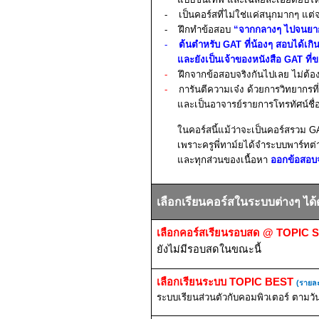
-
เป็นคอร์สที่ไม่ใช่แค่ส
นุกมากๆ แต่
-
ฝึกทำข้อสอบ
“จากกลางๆ ไปจนยา
-
ต้นตำหรับ
GAT
ที่น้องๆ สอบได้เกิ
และยังเป็นเจ้าของหนังสือ
GAT
ที่
-
ฝึกจากข้อสอบจริงกันไปเลย ไม่ต้
-
การันตีความเจ๋ง ด้วยการวิทยากรที
และเป็นอาจารย์รายการโทรทัศน์ชื
ในคอร์สนี้แม้ว่าจะเป็นคอร์สรวม
G
เพราะครูพี่ทาม์ยได้จำระบบพาร์ทต่
และทุกส่วนของเนื้อหา
ออกข้อสอบ
เลือกเรียนคอร์สในระบบต่างๆ ได้ดั
เลือกคอร์สเรียนรอบสด
@ TOPIC 
ยังไม่มีรอบสดในขณะนี้
เลือกเรียนระบบ
TOPIC BEST
(รายละ
ระบบเรียนส่วนตัวกับคอมพิวเตอร์ ตามวั