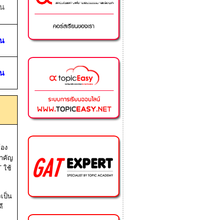
ยน
ยน
ยน
้อง
สำคัญ
T
ใช้
งเป็น
ดี