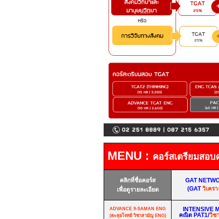
MENU :
คอร์สเตรียมสอบ
คลิกที่ชื่อคอร์ส
GAT NETW
(GAT
วิเครา
เพื่อดูรายละเอียด
INTENSIVE 
ADVANCE 9-SAMAN ENG
คณิต
PAT1/
วิช
(ตะลุยโจทย์ วิชาสามัญ
ENG
)