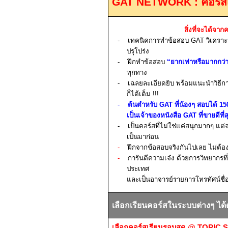
GAT NETWORK :
คอร์
สิ่งที่จะได้จากค
-
เทคนิคการทำข้อสอบ
GAT
วิเคราะ
ปรุโปร่ง
-
ฝึกทำข้อสอบ
“ยากเท่าหรือมากกว่
ทุกทาง
-
เฉลยละเอียดยิบ พร้อมแนะนำวิธี
ก็ได้เต็ม
!!!
-
ต้นตำหรับ
GAT
ที่น้องๆ สอบได้
15
เป็นเจ้าของหนังสือ
GAT
ที่ขายดีที
-
เป็นคอร์สที่ไม่ใช่แค่ส
นุกมากๆ แต่
เป็นมาก่อน
-
ฝึกจากข้อสอบจริงกันไปเลย ไม่ต้
-
การันตีความเจ๋ง ด้วยการวิทยากรที่
ประเทศ
และเป็นอาจารย์รายการโทรทัศน์ชื
เลือกเรียนคอร์สในระบบต่างๆ ได้ดั
เลือกคอร์สเรียนรอบสด
@ TOPIC 