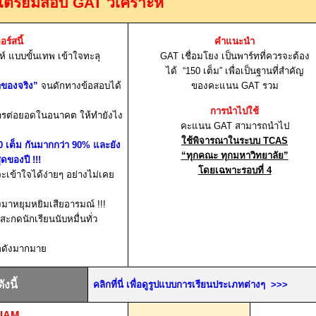
สเตรียมสอบ
GAT
วิเคราะห์
อร์สนี้
คำแนะนำ
ห์ แบบขั้นเทพ เข้าใจทะลุ
GAT
เชื่อมโยง เป็นพาร์ทที่ควรจะต้อง
ได้ “
150
เต็ม” เพื่อเป็นฐานที่สำคัญ
าของจริง”
จนดักทางข้อสอบได้
ของคะแนน
GAT
รวม
การนำไปใช้
การต่อยอดในอนาคต ให้ทำยังไง
คะแนน
GAT
สามารถนำไป
ใช้พิจารณาในระบบ
TCAS
0
เต็ม กันมากกว่า
90%
และยัง
“ทุกคณะ ทุกมหาวิทยาลัย”
่สุดของปี
!!!
โดยเฉพาะรอบที่
4
จะ
เข้าใจได้ง่ายๆ อย่างไม่เคย
องมาหยุมหยิมเสียอารมณ์
!!!
สะกดนักเรียนนับหมื่นทั่ว
่อดังมากมาย
งนี้
คลิกที่นี่ เพื่อดูรูปแบบการเรียนประเภทต่างๆ
>>>
SIAM