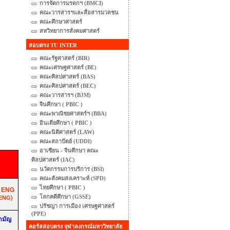
การจัดการมรดกฯ (BMCI)
คณะวารสารฯและสื่อสารมวลชน
คณะศึกษาศาสตร์
สหวิทยาการสังคมศาสตร์
สอบตรง TU INTER
คณะรัฐศาสตร์ (BIR)
คณะเศรษฐศาสตร์ (BE)
คณะศิลปศาสตร์ (BAS)
คณะศิลปศาสตร์ (BEC)
คณะวารสารฯ (BJM)
จีนศึกษา ( PBIC )
คณะพาณิชยศาสตร์ฯ (BBA)
อินเดียศึกษา ( PBIC )
คณะนิติศาสตร์ (LAW)
คณะสถาปัตย์ (UDDI)
อาเซียน - จีนศึกษา คณะ
ศิลปศาสตร์ (IAC)
นวัตกรรมการบริการ (BSI)
คณะสังคมสงเคราะห์ (SPD)
ไทยศึกษา ( PBIC )
 ENG
โลกคดีศึกษา (GSSE)
ENG
)
ปรัชญา การเมือง เศรษฐศาสตร์
(PPE)
ามัญ
คอร์สสอบตรง จุฬาลงกรณ์มหาวิทยาลัย