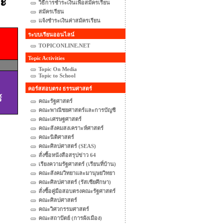
อะ
วิธีการชำระเงินเพื่อสมัครเรียน
สมัครเรียน
แจ้งชำระเงินค่าสมัครเรียน
ระบบเรียนออนไลน์
TOPICONLINE.NET
Topic Activities
Topic On Media
Topic to School
คอร์สสอบตรง ธรรมศาสตร์
์
คณะรัฐศาสตร์
คณะพาณิชยศาสตร์และการบัญชี
คณะเศรษฐศาสตร์
คณะสังคมสงเคราะห์ศาสตร์
คณะนิติศาสตร์
คณะศิลปศาสตร์ (SEAS)
สั่งซื้อหนังสือสรุปข่าว 64
เรียงความรัฐศาสตร์ (เรียนที่บ้าน)
คณะสังคมวิทยาและมานุษยวิทยา
คณะศิลปศาสตร์ (รัสเซียศึกษา)
สั่งซื้อคู่มือสอบตรงคณะรัฐศาสตร์
คณะศิลปศาสตร์
คณะวิศวกรรมศาสตร์
คณะสถาปัตย์ (การผังเมือง)