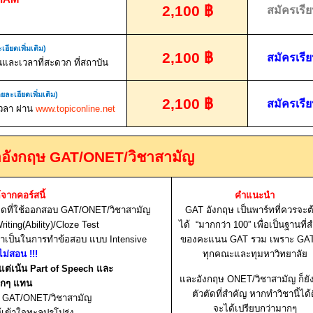
2,100
฿
สมัครเรี
เอียดเพิ่มเติม)
2,100
฿
สมัครเรี
นและเวลาที่สะดวก ที่สถาบัน
ยละเอียดเพิ่มเติม)
2,100
฿
สมัครเรี
เวลา ผ่าน
www.topiconline.net
าอังกฤษ
GAT/ONET/
วิชาสามัญ
ด้จากคอร์สนี้
คำแนะนำ
หมดที่ใช้ออกสอบ
GAT/ONET/
วิชาสามัญ
GAT
อังกฤษ เป็นพาร์ทที่ควรจะต
ting(Ability)/Cloze Test
ได้ “มากกว่า
100
” เพื่อเป็นฐานที่
่จำเป็นในการทำข้อสอบ แบบ
Intensive
ของคะแนน
GAT
รวม เพราะ
GA
 ไม่สอน
!!!
ทุกคณะและทุมหาวิทยาลัย
แต่เน้น
Part of Speech
และ
และอังกฤษ
ONET/
วิชาสามัญ ก็ยั
ากๆ แทน
ตัวตัดที่สำคัญ หากทำวิชานี้ได้
ษ
GAT/ONET/
วิชาสามัญ
จะได้เปรียบกว่ามากๆ
ข้าใจทะลุปรุโปร่ง