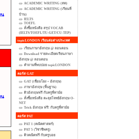
ACADEMIC WRITING (สด)
ACADEMIC WRITING (เรียนที่
ยน
บ้าน)
IELTS
TOEFL
สั่งซื้อหนังสือ สรุป VOCAB
(IELTS/TOEFL/TU-GET/CU-TEP)
topicLONDON เรียนต่อต่างประเทศ
เรียนภาษาอังกฤษ @ ลอนดอน
Download รายละเอียดเรียนภาษา
อังกฤษ @ ลอนดอน
คำถามที่พบบ่อย topicLONDON
คอร์ส GAT
GAT (เชื่อมโยง + อังกฤษ)
ภาษาอังกฤษ (พื้นฐาน)
ติวอังกฤษฟรี กับครูพี่ทาม์ย
ยน
สั่งซื้อหนังสือ ตะลุยโจทย์อังกฤษ O-
NET
Trick อังกฤษ ฟรี! กับครูพี่ทาม์ย
คอร์ส PAT
PAT 1 (คณิตศาสตร์)
PAT 5 (วิชาชีพครู)
ติวคณิตฟรี กับครูบอย