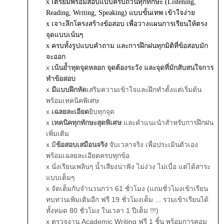
x เตรียมพร้อมสอบแบบครบถ้วนทุกทักษะ (Listening,
Reading, Writing, Speaking) แบบขั้นเทพ เข้าใจง่าย
x เจาะลึกโครงสร้างข้อสอบ เพื่อวางแผนการเรียนให้ตรง
จุดแบบเน้นๆ
x
ครบทั้งรูปแบบคำถาม และการฝึกฝนทุกมิติที่ข้อสอบมัก
จะออก
x
เน้นย้ำทุดจุดหลอก จุดต้องระวัง และจุดที่มักสับสนใจการ
ทำข้อสอบ
x
มีแบบฝึกหัด
เสริมความเข้าใจและฝึกทำตั้งแต่เริ่มต้น
พร้อมเทคนิคพิเศษ
x
เฉลยละเอียด
ยิบทุกจุด
x
เทคนิคทุกทักษะสุดพิเศษ
และคำแนะนำสำหรับการฝึกฝน
เพิ่มเติม
x
มี
ข้อสอบเสมือนจริง
จับเวลาจริง เพื่อประเมินตัวเอง
พร้อมเฉลยละเอียดครบทุกข้อ
x
นั่งเรียนเพลินๆ น้ำเสียงน่าฟัง ไม่ง่วง ไม่เบื่อ แต่ได้สาระ
แบบเต็มๆ
x จัดเต็มกับจำนวนกว่า 61 ชั่วโมง (แถมชั่วโมงเข้าเรียน
ทบทวนเพิ่มเติมอีก ฟรี 19 ชั่วโมงเต็ม ... รวมเข้าเรียนได้
ทั้งหมด 80 ชั่วโมง ในเวลา 1 ปีเต็ม !!!)
x ตรวจงาน Academic Writing ฟรี 1 ชิ้น พร้อมการคอม